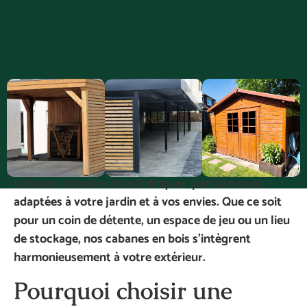
Offrez à vos enfants ou à vous-même un espace
unique avec une
cabane en bois personnalisée
à
La
Valette-du-Var
. L’Atelier du Bois Varois, spécialiste
de la construction en bois sur mesure, conçoit des
cabanes robustes et esthétiques, parfaitement
adaptées à votre jardin et à vos envies. Que ce soit
pour un coin de détente, un espace de jeu ou un lieu
de stockage, nos cabanes en bois s’intègrent
harmonieusement à votre extérieur.
Pourquoi choisir une