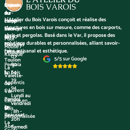
voiture
Seyne-
Chemin
/
sur-
du
L’Atelier du Bois Varois conçoit et réalise des
Carport
Mer
camp
structures en bois sur mesure, comme des carports,
bois
Sanary-
Laurent
abris et pergolas. Basé dans le Var, il propose des
sur-
83190
Pool
solutions durables et personnalisées, alliant savoir-
Mer
Ollioules
House /
faire artisanal et esthétique.
Ollioules
Kiosque
07
5/5 sur Google
Toulon
80
Pergola
La
64
en bois
Valette-
39
Appentis
du-
94
/ Auvent
Var
Lundi au
Bandol
Cabane en
vendredi
Le
bois
: 8h -
Beausset
personnalisée
20h
La
Abri
Samedi