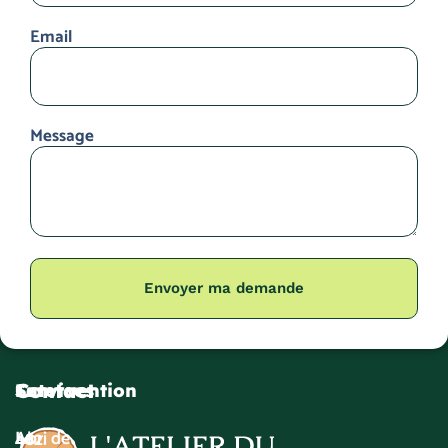
Email
Message
Envoyer ma demande
Contact
Services
Intervention
Abri de
La
482.