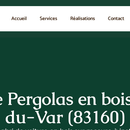
Accueil
Services
Réalisations
Contact
e Pergolas en boi
du-Var (83160)