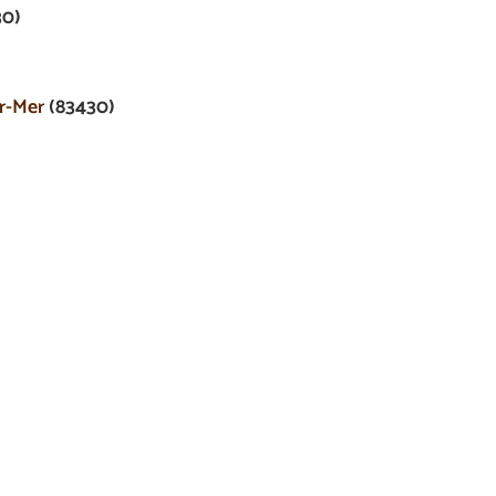
30)
ur-Mer
(83430)