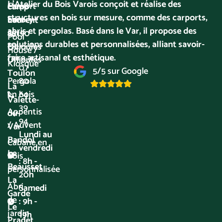
L’Atelier du Bois Varois conçoit et réalise des
Carport
Mer
camp
structures en bois sur mesure, comme des carports,
bois
Sanary-
Laurent
abris et pergolas. Basé dans le Var, il propose des
sur-
83190
Pool
solutions durables et personnalisées, alliant savoir-
Mer
Ollioules
House /
faire artisanal et esthétique.
Ollioules
Kiosque
07
5/5 sur Google
Toulon
80
Pergola
La
64
en bois
Valette-
39
Appentis
du-
94
/ Auvent
Var
Lundi au
Bandol
Cabane en
vendredi
Le
bois
: 8h -
Beausset
personnalisée
20h
La
Abri
Samedi
Garde
de
: 9h -
Le
jardin
19h
Pradet