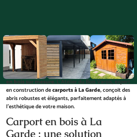
Vous recherchez un
abri de voiture en bois
personnalisé
à installer à
La Garde
?
Protégez votre véhicule tout en ajoutant de la
valeur à votre espace extérieur grâce à un
carport
en bois sur mesure
. L’Atelier du Bois Varois, expert
en construction de
carports à La Garde
, conçoit des
abris robustes et élégants, parfaitement adaptés à
l’esthétique de votre maison.
Carport en bois à La
Garde : une solution