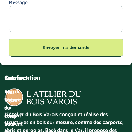
Message
Envoyer ma demande
Contact
Services
Intervention
Abri de
La
482.
voiture
Seyne-
Chemin
/
sur-
du
L’Atelier du Bois Varois conçoit et réalise des
Carport
Mer
camp
structures en bois sur mesure, comme des carports,
bois
Sanary-
Laurent
abris et pergolas. Basé dans le Var, il propose des
sur-
83190